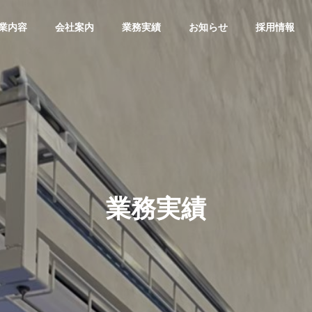
業内容
会社案内
業務実績
お知らせ
採用情報
業務実績
HISTORY
FUTUR
三企の歩み
次の半世紀