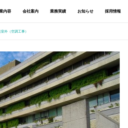
業内容
会社案内
業務実績
お知らせ
採用情報
談室外（空調工事）
HISTORY
FUTUR
三企の歩み
次の半世紀