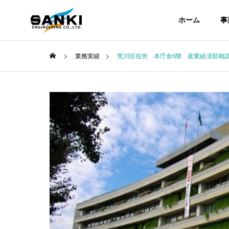
ホーム
事
業務実績
荒川区役所 本庁舎6階 産業経済部相
COMPANY
会社案内
ABOUT
企業情報