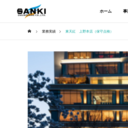
ホーム
事
業務実績
東天紅 上野本店（保守点検）
COMPANY
会社案内
ABOUT
企業情報